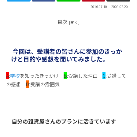
2016.07.10
2009.02.20
目次
今回は、受講者の皆さんに参加のきっか
けと目的や感想を聞いてみました。
A
:
学校
を知ったきっかけ
B
:受講した理由
C
:受講して
の感想
D
:受講の雰囲気
自分の雑貨屋さんのプランに活きています