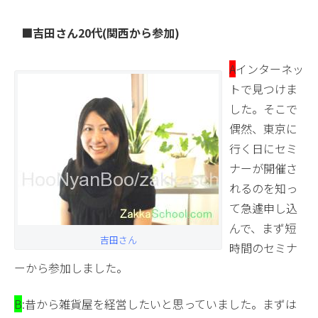
■吉田さん20代(関西から参加)
A
インターネッ
トで見つけま
した。そこで
偶然、東京に
行く日にセミ
ナーが開催さ
れるのを知っ
て急遽申し込
んで、まず短
吉田さん
時間のセミナ
ーから参加しました。
B
:昔から雑貨屋を経営したいと思っていました。まずは