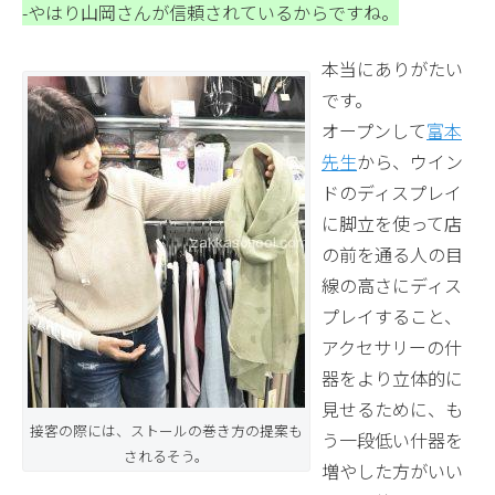
-やはり山岡さんが信頼されているからですね。
本当にありがたい
です。
オープンして
富本
先生
から、ウイン
ドのディスプレイ
に脚立を使って店
の前を通る人の目
線の高さにディス
プレイすること、
アクセサリーの什
器をより立体的に
見せるために、も
接客の際には、ストールの巻き方の提案も
う一段低い什器を
されるそう。
増やした方がいい