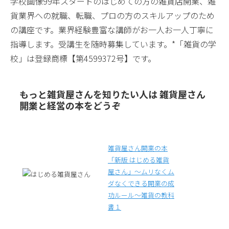
学校画像99年スタートのはじめての方の雑貨店開業、雑
貨業界への就職、転職、プロの方のスキルアップのため
の講座です。業界経験豊富な講師がお一人お一人丁寧に
指導します。受講生を随時募集しています。*「雑貨の学
校」は登録商標【第4599372号】です。
もっと雑貨屋さんを知りたい人は 雑貨屋さん
開業と経営の本をどうぞ
雑貨屋さん開業の本
「新版 はじめる雑貨
屋さん」～ムリなくム
ダなくできる開業の成
功ルール～雑貨の教科
書１