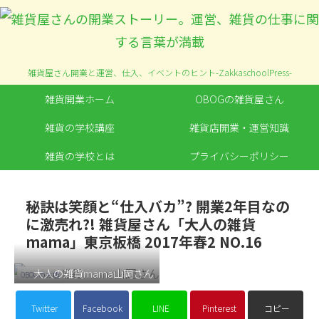
雑貨屋さん開業と運営、仕入、イベントのヒント-ZakkaschoolPress-
雑貨開業ホーム
OBOGの雑貨屋さん
雑貨の学校講座
雑貨店開業・運営知識
雑貨の学校とは
プライバシーポリシー
秘訣は笑顔と“仕入バカ”? 開業2年目なの
に激売れ?! 雑貨屋さん「大人の雑貨
mama」東京板橋 2017年春2 NO.16
大人の雑貨mama山岡さん
OBOGのお店
Twitter
Facebook
LINE
Pinterest
コピー