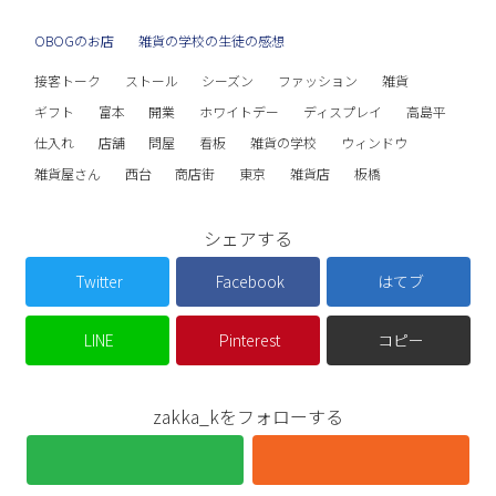
OBOGのお店
雑貨の学校の生徒の感想
接客トーク
ストール
シーズン
ファッション
雑貨
ギフト
富本
開業
ホワイトデー
ディスプレイ
高島平
仕入れ
店舗
問屋
看板
雑貨の学校
ウィンドウ
雑貨屋さん
西台
商店街
東京
雑貨店
板橋
シェアする
Twitter
Facebook
はてブ
LINE
Pinterest
コピー
zakka_kをフォローする