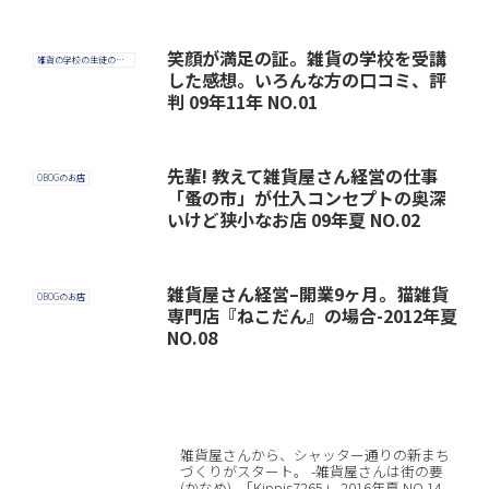
笑顔が満足の証。雑貨の学校を受講
雑貨の学校の生徒の感想
した感想。いろんな方の口コミ、評
判 09年11年 NO.01
先輩! 教えて雑貨屋さん経営の仕事
OBOGのお店
「蚤の市」が仕入コンセプトの奥深
いけど狭小なお店 09年夏 NO.02
雑貨屋さん経営–開業9ヶ月。猫雑貨
OBOGのお店
専門店『ねこだん』の場合-2012年夏
NO.08
雑貨屋さんから、シャッター通りの新まち
づくりがスタート。 -雑貨屋さんは街の要
(かなめ)- 「Kippis7265」 2016年夏 NO.14