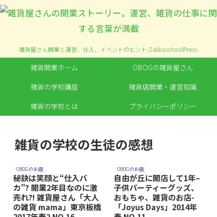
雑貨屋さん開業と運営、仕入、イベントのヒント-ZakkaschoolPress-
雑貨開業ホーム
OBOGの雑貨屋さん
雑貨の学校講座
雑貨店開業・運営知識
雑貨の学校とは
プライバシーポリシー
雑貨の学校の生徒の感想
OBOGのお店
OBOGのお店
秘訣は笑顔と“仕入バ
自由が丘に開店して1年–
カ”? 開業2年目なのに激
子供パーティーグッズ、
売れ?! 雑貨屋さん「大人
おもちゃ、雑貨のお店-
の雑貨 mama」東京板橋
「Joyus Days」2014年
2017年春2 NO.16
春 NO.11