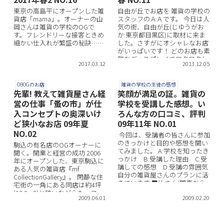
東京の高島平にオープンした雑
自由が丘でお店を 雑貨の学校の
貨店「mama」。オーナーの山
スタッフのＡＡです。 今日は人
岡さんは雑貨の学校のOGで
気の街、自由が丘(じゆうがお
す。フレンドリーな接客ときめ
か:東京都目黒区)に取材に来ま
細かい仕入れが繁盛の秘訣……
した。さすがにオシャレなお店
がいっぱいです！ どのお店も素
敵なディスプレイでワクワクし
2017.03.12
2013.12.05
てきますね♪ ...
OBOGのお店
雑貨の学校の生徒の感想
先輩! 教えて雑貨屋さん経
笑顔が満足の証。雑貨の
営の仕事「蚤の市」が仕
学校を受講した感想。い
入コンセプトの奥深いけ
ろんな方の口コミ、評判
ど狭小なお店 09年夏
09年11年 NO.01
NO.02
今回は、受講者の皆さんに参加
のきっかけと目的や感想を聞い
駒込の有名店のOGオーナーに
てみました。 A:学校を知ったき
聞く。開業と経営の成功 2006
っかけ B:受講した理由 C:受
年にオープンした、東京駒込に
講しての感想 D:受講の雰囲気
ある人気の雑貨店『mf
自分の雑貨屋さんのプランに活
CollectionGallery』。 閑静な住
きています ■辻さん(関東から
宅街の一角にある同店は約4坪
参加) ...
(13.2m2)と狭いながらも、ヨー
2009.06.01
2009.02.20
ロッパテ...