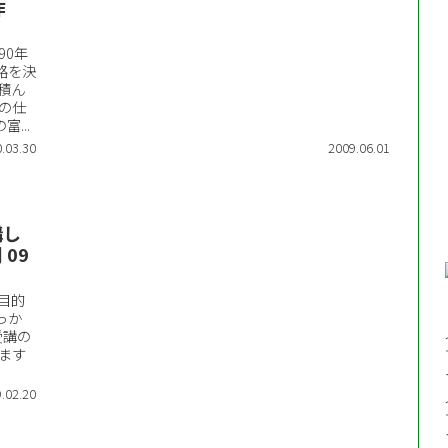
作
90年
路を決
積ん
の仕
...
.03.30
2009.06.01
講し
09
目的
っか
受講の
ます
.02.20