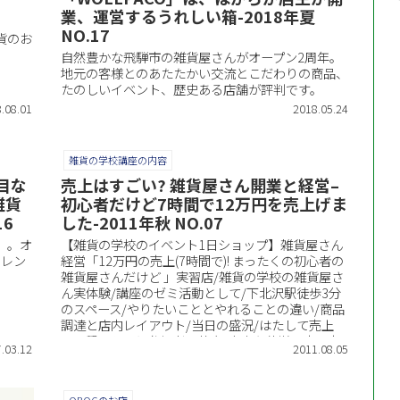
業、運営するうれしい箱-2018年夏
NO.17
貨のお
自然豊かな飛騨市の雑貨屋さんがオープン2周年。
地元の客様とのあたたかい交流とこだわりの商品、
たのしいイベント、歴史ある店舗が評判です。
.08.01
2018.05.24
雑貨の学校講座の内容
目な
売上はすごい? 雑貨屋さん開業と経営–
雑貨
初心者だけど7時間で12万円を売上げま
16
した-2011年秋 NO.07
」。オ
【雑貨の学校のイベント1日ショップ】雑貨屋さん
フレン
経営「12万円の売上(7時間で)! まったくの初心者の
雑貨屋さんだけど 」実習店/雑貨の学校の雑貨屋さ
ん実体験/講座のゼミ活動として/下北沢駅徒歩3分
のスペース/やりたいこととやれることの違い/商品
調達と店内レイアウト/当日の盛況/はたして売上
は?/種明かしと参加者の熱意/大変な苦労の末の売
.03.12
2011.08.05
上高/コラム:プロよりも売れる!?学生企画の雑貨屋
さん、雑貨売場