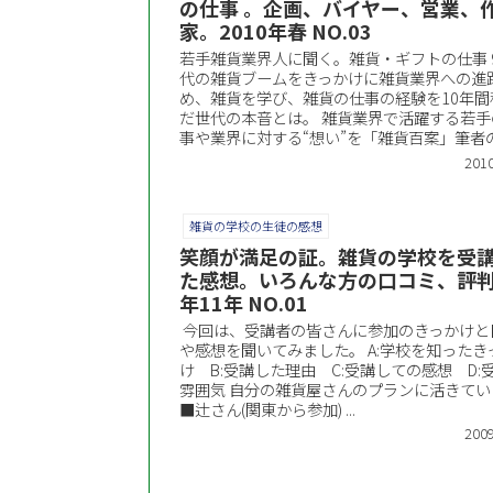
の仕事 。企画、バイヤー、営業、
家。2010年春 NO.03
若手雑貨業界人に聞く。雑貨・ギフトの仕事 
代の雑貨ブームをきっかけに雑貨業界への進
め、雑貨を学び、雑貨の仕事の経験を10年間
だ世代の本音とは。 雑貨業界で活躍する若手
事や業界に対する“想い”を「雑貨百案」筆者の富
2010
雑貨の学校の生徒の感想
笑顔が満足の証。雑貨の学校を受
た感想。いろんな方の口コミ、評判 
年11年 NO.01
今回は、受講者の皆さんに参加のきっかけと
や感想を聞いてみました。 A:学校を知ったき
け B:受講した理由 C:受講しての感想 D:
雰囲気 自分の雑貨屋さんのプランに活きてい
■辻さん(関東から参加) ...
2009