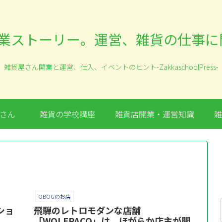
雑貨屋さん開業と運営、仕入、イベントのヒント-ZakkaschoolPress-
屋さん
雑貨の学校講座
雑貨店開業・運営知識
雑
OBOGのお店
ショ
飛騨のレトロモダンな店舗
「WOLEPACO」は、ほがらか店主が開